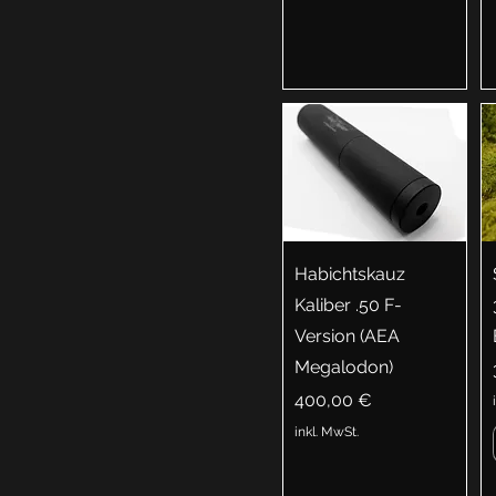
Habichtskauz
Kaliber .50 F-
Version (AEA
Megalodon)
Preis
400,00 €
inkl. MwSt.