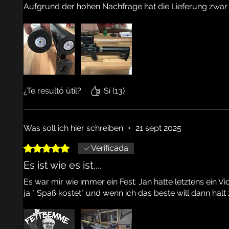
Aufgrund der hohen Nachfrage hat die Lieferung zwar 
Entscheidend ist das Ergebnis. SUPER
¿Te resultó útil?
Sí (13)
Was soll ich hier schreiben
•
21 sept 2025
Obtuvo 5 de 5 estrellas.
Verificada
Es ist wie es ist....
Es war mir wie immer ein Fest. Jan hatte letztens ein Vi
ja " Spaß kostet" und wenn ich das beste will dann halt