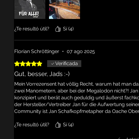
¿Te resultó útil?
Sí (4)
Florian Schröttinger
•
07 ago 2025
Obtuvo 5 de 5 estrellas.
Verificada
Gut, besser, Jads :-)
Mein Vorrezensent hat völlig Recht, warum hat man d
zwei Manometern, aber bei der Megalodon nicht?! Jan
konzipiert und berät auch geduldig und äußerst fachkom
der Hersteller/Vertreiber Jan für die Aufwertung seine
Community ist Jan Schafkopfmetapher da Oache Ober
¿Te resultó útil?
Sí (4)