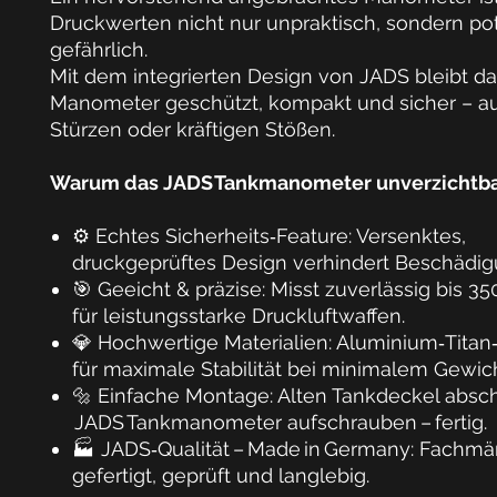
Druckwerten nicht nur unpraktisch, sondern pot
gefährlich.
Mit dem
integrierten Design von JADS
bleibt d
Manometer geschützt, kompakt und sicher – a
Stürzen oder kräftigen Stößen.
Warum das JADS Tankmanometer unverzichtbar
⚙️
Echtes Sicherheits‑Feature:
Versenktes,
druckgeprüftes Design verhindert Beschädi
🎯
Geeicht & präzise:
Misst zuverlässig bis
35
für leistungsstarke Druckluftwaffen.
💎
Hochwertige Materialien:
Aluminium‑Titan
für maximale Stabilität bei minimalem Gewich
🔩
Einfache Montage:
Alten Tankdeckel absc
JADS Tankmanometer
aufschrauben – fertig.
🏭
JADS‑Qualität – Made in Germany:
Fachmä
gefertigt, geprüft und langlebig.