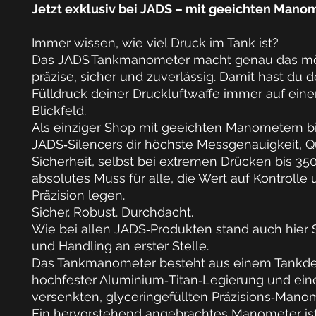
Jetzt exklusiv bei JADS – mit geeichten Mano
Immer wissen, wie viel Druck im Tank ist?
Das
JADS Tankmanometer
macht genau das mö
präzise, sicher und zuverlässig. Damit hast du 
Fülldruck deiner Druckluftwaffe
immer
auf eine
Blickfeld.
Als
einziger Shop mit geeichten Manometern
bi
JADS‑Silencers
dir höchste
Messgenauigkeit, Qu
Sicherheit
, selbst bei extremen Drücken bis
350
absolutes Muss für alle, die Wert auf Kontrolle
Präzision legen.
Sicher. Robust. Durchdacht.
Wie bei allen
JADS‑Produkten
stand auch hier
und Handling
an erster Stelle.
Das
Tankmanometer
besteht aus einem
Tankde
hochfester Aluminium‑Titan‑Legierung
und ein
versenkten, glyceringefüllten Präzisions‑Mano
Ein hervorstehend angebrachtes Manometer ist