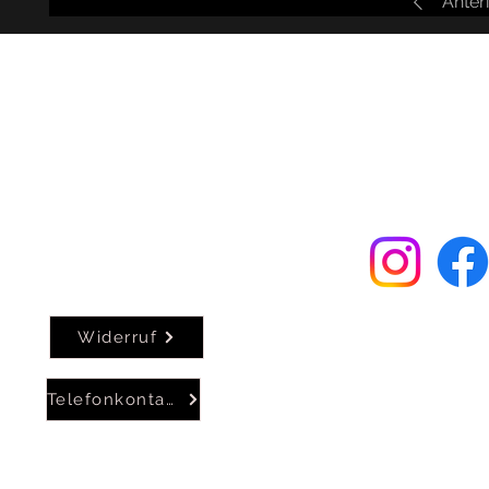
Anter
faq
Términos y condiciones
Derecho de
desistimiento
Formulario de
contacto
política de privacidad
aviso legal
Widerruf
©2024 por JADS-Si
Telefonkontakt