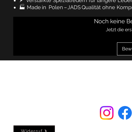
🪶
Verstärkte Spezialfedern
für längere Lebe
🏭
Made in Polen – JADS Qualität ohne Kom
Noch keine B
Jetzt die e
Bew
FAQ
AGB
Widerrufsrecht
Kontaktformular
Datenschutzerklärung
Impressum
Widerruf