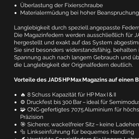
Überlastung der Fixierschraube
Materialermüdung bei hoher Beanspruchung
Langlebigkeit durch speziell angepasste Feder
Die
Magazinfedern
werden
ausschließlich für 
hergestellt
und exakt auf das System abgestim
Sie sind
besonders widerstandsfähig
, behalten 
Spannung auch nach langem Gebrauch und übe
die
Langlebigkeit der Originalfedern
deutlich.
Vorteile des JADS HP Max Magazins auf einen Bl
🔥
8 Schuss Kapazität
für HP Max I & II
⚙️
Druckfest bis 300 Bar
– ideal für Semimodu
🧩
CNC‑gefertigtes 7075 Aluminium
für höchs
Präzision
🎯
Sicherer, wackelfreier Sitz
– keine Ladeh
🔩
Linkseinführung
für bequemes Handling