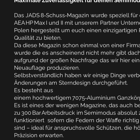
Maximale Zuverlässigkeit für deinen Semimo
Das
JADS 8‑Schuss‑Magazin
wurde speziell für 
AEA HP Max I und II
mit unserem Partner Unter
Polen hergestellt um euch einen einzigartigen 
Qualität zu bieten.
Da diese Magazin schon einmal von einer Firma
wurde die es anscheinend nicht mehr gibt dach
aufgrund der großen Nachfrage das wir hier ei
Neuauflage produzieren.
Selbstverständlich haben wir einige Dinge ver
Änderungen am Sterndesign durchgeführt.
Es besteht aus
einem
hochwertigem 7075‑Aluminium
Ganzkörp
Es ist eines der
wenigen Magazine
, das auch b
zu 300 Bar Arbeitsdruck im Semimodus
absolut 
funktioniert sofern die Federn der Waffe richtig
sind – ideal für anspruchsvolle Schützen, die h
Präzision erwarten.